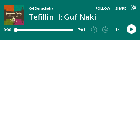
Kol Deracheha
FOLLOW
SHARE
Tefillin II: Guf Naki
1
x
0:00
17:01
15
30