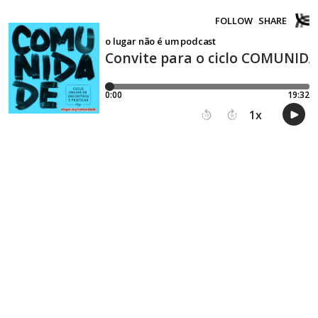
FOLLOW
SHARE
o lugar não é um podcast
Convite para o ciclo COMUNID
0:00
19:32
1
x
15
30