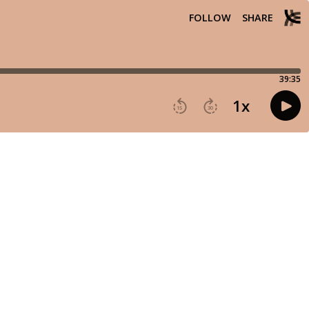
FOLLOW
SHARE
39:35
1
x
15
30