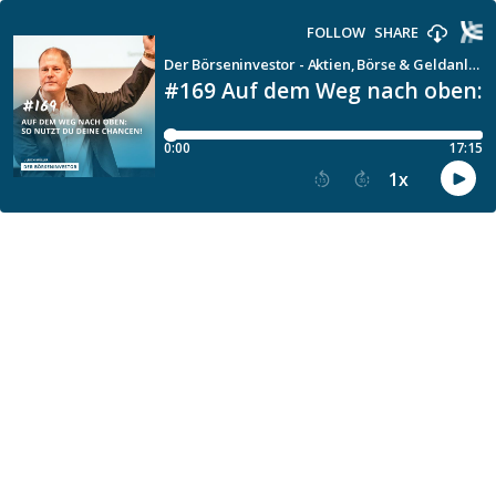
FOLLOW
SHARE
Der Börseninvestor - Aktien, Börse & Geldanlage mit Ulrich Müller
#169 Auf dem Weg nach oben: S
0:00
17:15
1
x
15
30