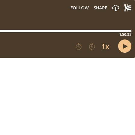
FOLLOW
SHARE
1:50:35
1
x
15
30