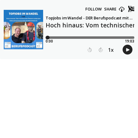
FOLLOW
SHARE
TopJobs im Wandel - DER Berufspodcast mit Christoph Stelzhammer
Hoch hinaus: Vom technischen 
0:00
19:03
1
x
15
30