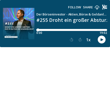
FOLLOW
SHARE
Der Börseninvestor - Aktien, Börse & Geldanlage mit Ulrich Müller
#255 Droht ein großer Absturz
0:00
19:02
1
x
15
30