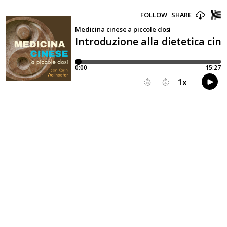
FOLLOW
SHARE
Medicina cinese a piccole dosi
Introduzione alla dietetica cines
0:00
15:27
1
x
15
30