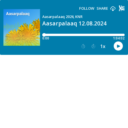
FOLLOW
SHARE
Aasarpalaaq 2026, KNR
Aasarpalaaq 12.08.2024
0:00
1:04:02
1
x
15
30