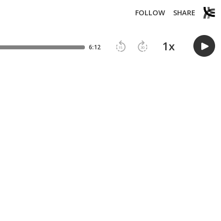
FOLLOW
SHARE
1
x
6:12
15
30