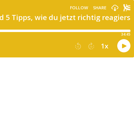
FOLLOW
SHARE
 Tipps, wie du jetzt richtig reagierst
34:45
1
x
15
30