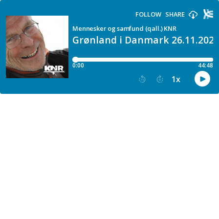
FOLLOW
SHARE
Mennesker og samfund (qall.) KNR
Grønland i Danmark 26.11.202
0:00
44:48
1
x
15
30