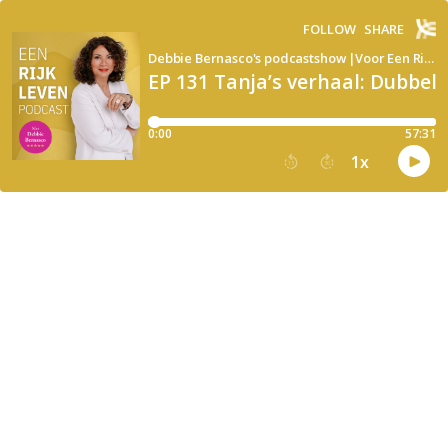
FOLLOW
SHARE
Debbie Bernasco's podcastshow |Voor Een Rijk Leven
EP 131 Tanja’s verhaal: Dubbe
0:00
57:31
1
x
15
30