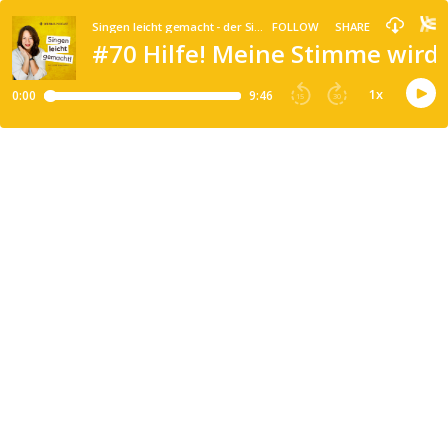
Singen leicht gemacht - der Sing-Podcast
FOLLOW
SHARE
#70 Hilfe! Meine Stimme wird 
1
x
0:00
9:46
15
30