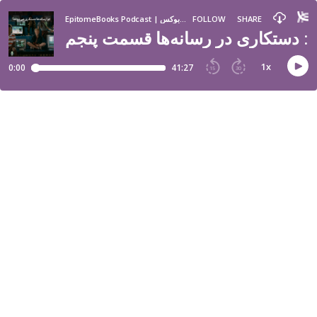
SHARE
FOLLOW
EpitomeBooks Podcast | اپیتومی بوکس
م: دستکاری در رسانه‌ها قسمت پنجم
1
x
0:00
41:27
15
30