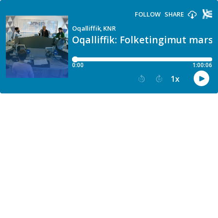
FOLLOW
SHARE
Oqalliffik, KNR
Oqalliffik: Folketingimut marsi
0:00
1:00:06
1
x
15
30