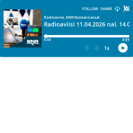
FOLLOW
SHARE
Radioaviisi, KNR Nutaarsiassat
Radioaviisi 11.04.2026 nal. 14.0
0:00
8:09
1
x
15
30