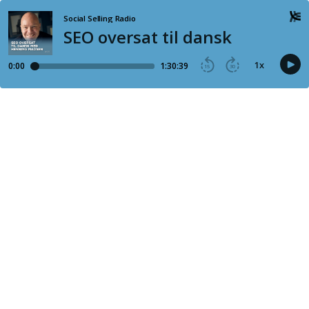
Social Selling Radio
SEO oversat til dansk
1
x
0:00
1:30:39
15
30