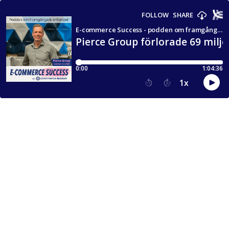
FOLLOW
SHARE
E-commerce Success - podden om framgångsrik e-handel
Pierce Group förlorade 69 milj
0:00
1:04:36
1
x
15
30