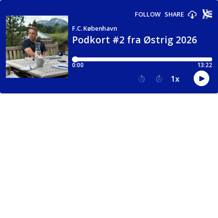
FOLLOW
SHARE
F.C. København
Podkort #2 fra Østrig 2026
0:00
13:22
1
x
15
30