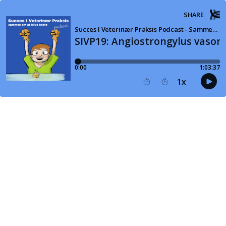
SHARE
Succes I Veterinær Praksis Podcast - Sammen om at blive bedre
SIVP19: Angiostrongylus vasor
0:00
1:03:37
1
x
15
30