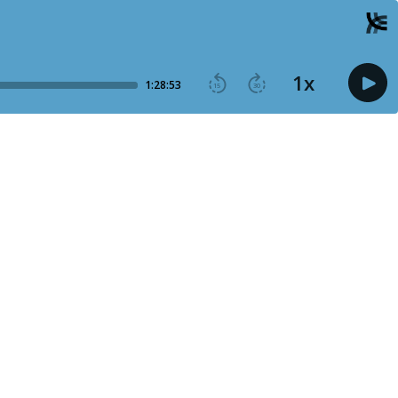
1
x
1:28:53
15
30