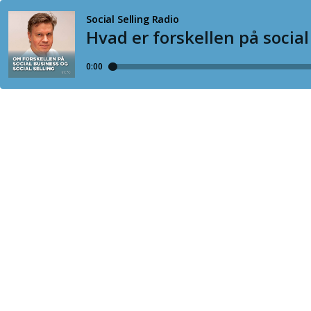
Social Selling Radio
Hvad er forskellen på social
0:00